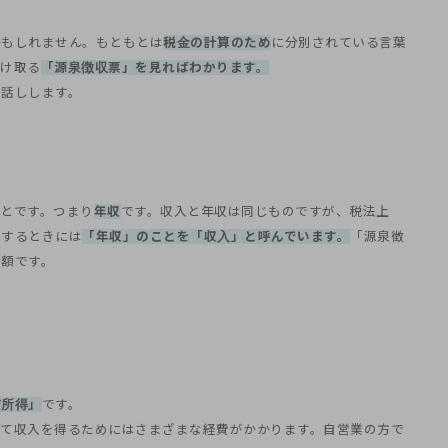
かもしれません。もともとは
税金の計算のため
に分別されている言葉
受け取る
「源泉徴収票」を見ればわかります。
お話しします。
とです。つまり
年収
です。収入と年収は同じものですが、税法上
算するときには
「年収」のことを「収入」と呼んでいます。
「源泉徴
金額です。
与所得」
です。
して収入を得るためにはさまざまな経費がかかります。自営業の方で