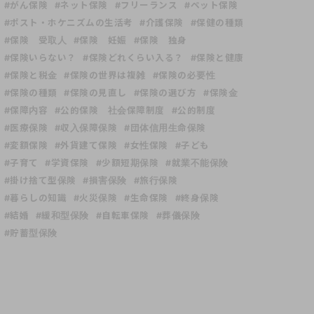
#がん保険
#ネット保険
#フリーランス
#ペット保険
#ポスト・ホケニズムの生活考
#介護保険
#保健の種類
#保険 受取人
#保険 妊娠
#保険 独身
#保険いらない？
#保険どれくらい入る？
#保険と健康
#保険と税金
#保険の世界は複雑
#保険の必要性
#保険の種類
#保険の見直し
#保険の選び方
#保険金
#保障内容
#公的保険 社会保障制度
#公的制度
#医療保険
#収入保障保険
#団体信用生命保険
#変額保険
#外貨建て保険
#女性保険
#子ども
#子育て
#学資保険
#少額短期保険
#就業不能保険
#掛け捨て型保険
#損害保険
#旅行保険
#暮らしの知識
#火災保険
#生命保険
#終身保険
#結婚
#緩和型保険
#自転車保険
#葬儀保険
#貯蓄型保険