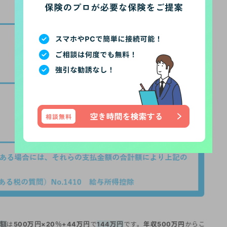
額
は
500万円×20％+44万円
で
144万円
です。
年収500万円
からこ