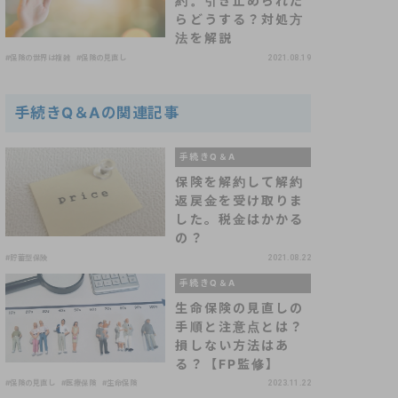
約。引き止められた
らどうする？対処方
法を解説
#保険の世界は複雑
#保険の見直し
2021.08.19
手続きQ＆Aの関連記事
手続きQ＆A
保険を解約して解約
返戻金を受け取りま
した。税金はかかる
の？
#貯蓄型保険
2021.08.22
手続きQ＆A
生命保険の見直しの
手順と注意点とは？
損しない方法はあ
る？【FP監修】
#保険の見直し
#医療保険
#生命保険
2023.11.22