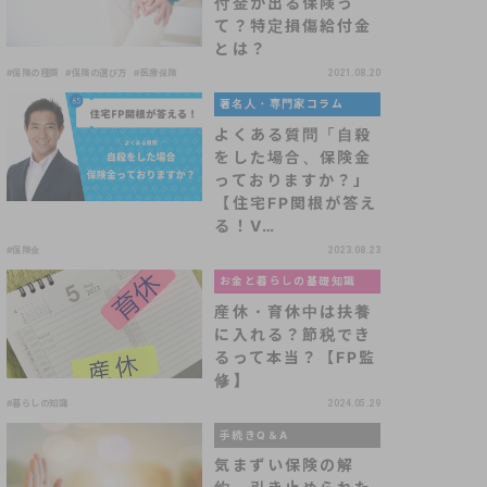
付金が出る保険っ
て？特定損傷給付金
とは？
#保険の種類
#保険の選び方
#医療保険
2021.08.20
著名人・専門家コラム
よくある質問「自殺
をした場合、保険金
っておりますか？」
【住宅FP関根が答え
る！V…
#保険金
2023.08.23
お金と暮らしの基礎知識
産休・育休中は扶養
に入れる？節税でき
るって本当？【FP監
修】
#暮らしの知識
2024.05.29
手続きQ＆A
気まずい保険の解