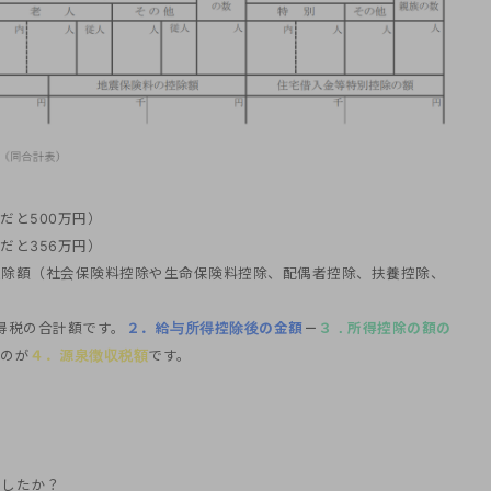
だと500万円）
だと356万円）
控除額（社会保険料控除や生命保険料控除、配偶者控除、扶養控除、
得税の合計額です。
２．
給与所得控除後の金額
－
３．
所得控除の額の
ものが
４．
源泉徴収税額
です。
ましたか？