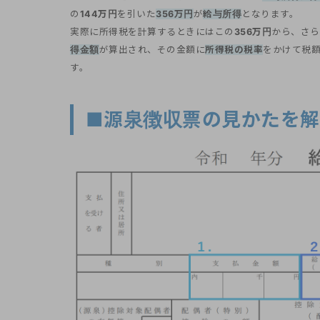
の
144万円
を引いた
356万円
が
給与所得
となります。
実際に所得税を計算するときにはこの
356万円
から、さら
得金額
が算出され、その金額に
所得税の税率
をかけて税
す。
■源泉徴収票の見かたを