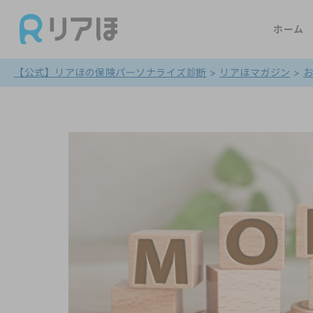
ホーム
【公式】リアほの保険パーソナライズ診断
>
リアほマガジン
>