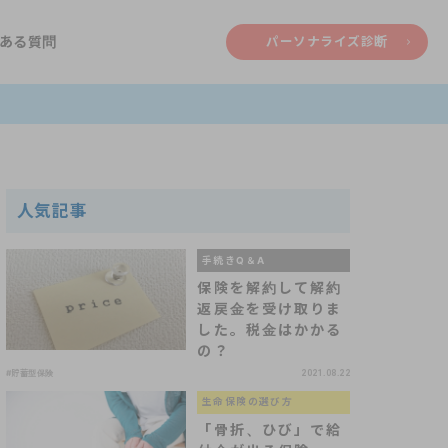
ある質問
パーソナライズ診断
人気記事
手続きQ＆A
保険を解約して解約
返戻金を受け取りま
した。税金はかかる
の？
#貯蓄型保険
2021.08.22
生命保険の選び方
「骨折、ひび」で給