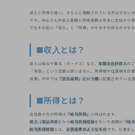
収入と所得の違い、きちんと理解されている方は少ない
です。みなさんの収入金額と所得金額は年末に会社から
でもその前に「収入」と「所得」がそれぞれ何なのかを
■収入とは？
収入は給与や賞与（ボーナス）など、
年間の合計収入
のこ
「年収」という言葉は使いません。所得税や住民税を計
収票」の中では
「支払金額」という欄
に記載されている
■所得とは？
会社員の方の所得は
「給与所得」
と呼ばれます。
収入（税込年収）
から
給与所得控除
を引いた金額が
「給
給与所得控除
とは、
必要経費のようなもの
です。仕事を