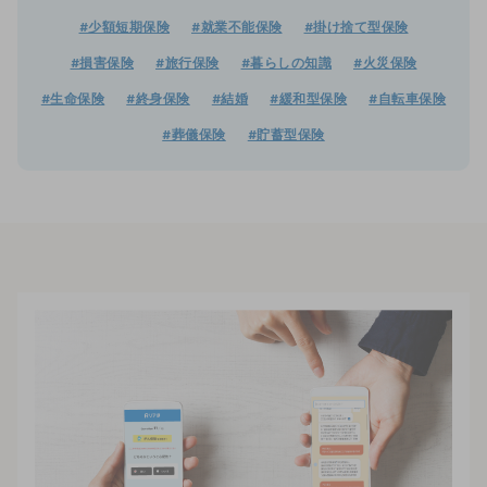
#少額短期保険
#就業不能保険
#掛け捨て型保険
#損害保険
#旅行保険
#暮らしの知識
#火災保険
#生命保険
#終身保険
#結婚
#緩和型保険
#自転車保険
#葬儀保険
#貯蓄型保険