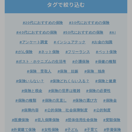
タグで絞り込む
#20代におすすめの保険
#30代におすすめの保険
#40代におすすめの保険
#50代におすすめの保険
#AI
#アンケート調査
#インシュアテック
#お金の知識
#がん保険
#ネット保険
#フリーランス
#ペット保険
#ポスト・ホケニズムの生活考
#介護保険
#保健の種類
#保険 受取人
#保険 妊娠
#保険 独身
#保険いらない？
#保険どれくらい入る？
#保険と健康
#保険と税金
#保険の世界は複雑
#保険の必要性
#保険の種類
#保険の見直し
#保険の選び方
#保険金
#保障内容
#公的保険 社会保障制度
#公的制度
#医療保険
#収入保障保険
#団体信用生命保険
#変額保険
#外貨建て保険
#女性保険
#子ども
#子育て
#学資保険