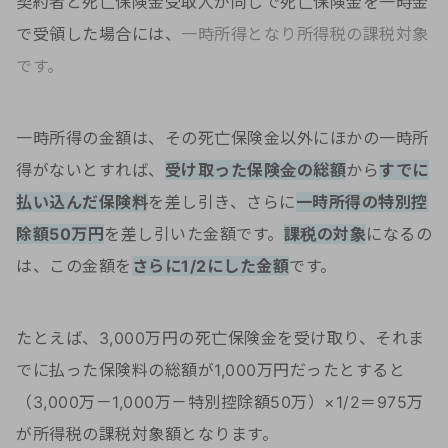
契約者と死亡保険金受取人が同じで死亡保険金を一時金
で受領した場合には、
一時所得となり所得税の課税対象
です。
一時所得の金額は、その死亡保険金以外にほかの一時所
得がないとすれば、
受け取った保険金の総額
から
すでに
払い込んだ保険料
を差し引き、さらに
一時所得の特別控
除額50万円
を差し引いた金額です。
課税の対象
になるの
は、この金額を
さらに1/2にした金額
です。
たとえば、3,000万円の死亡保険金を受け取り、それま
でに払った保険料の総額が1,000万円だったとすると
（3,000万－1,000万－特別控除額50万）×1/2＝975万
が所得税の課税対象額となります。