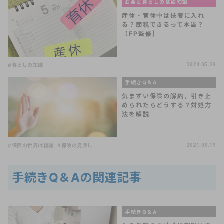
お金と暮らしの基礎知識
産休・育休中は扶養に入れ
る？節税できるって本当？
【FP監修】
#暮らしの知識
2024.05.29
手続きQ＆A
気まずい保険の解約。引き止
められたらどうする？対処方
法を解説
#保険の世界は複雑
#保険の見直し
2021.08.19
手続きQ＆Aの関連記事
手続きQ＆A