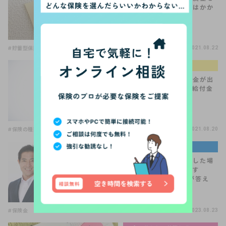
受け取りました。税金はかか
るの？
#貯蓄型保険
2021.08.22
生命保険の選び方
「骨折、ひび」で給付金が出
る保険って？特定損傷給付金
とは？
#保険の種類
#保険の選び方
#医療保険
2021.08.20
著名人・専門家コラム
よくある質問「自殺をした場
合、保険金っております
か？」【住宅FP関根が答え
る！V…
#保険金
2023.08.23