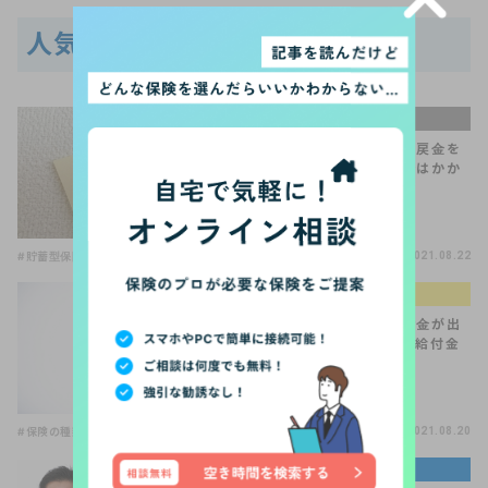
人気記事
手続きQ＆A
保険を解約して解約返戻金を
受け取りました。税金はかか
るの？
#貯蓄型保険
2021.08.22
生命保険の選び方
「骨折、ひび」で給付金が出
る保険って？特定損傷給付金
とは？
#保険の種類
#保険の選び方
#医療保険
2021.08.20
著名人・専門家コラム