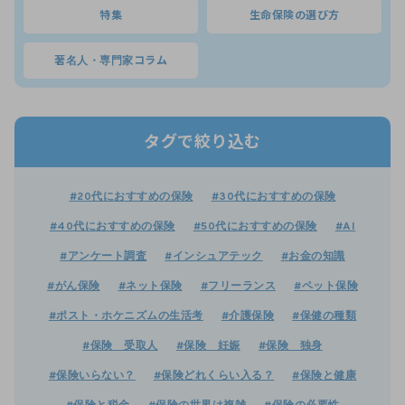
特集
生命保険の選び方
著名人・専門家コラム
タグで絞り込む
#20代におすすめの保険
#30代におすすめの保険
#40代におすすめの保険
#50代におすすめの保険
#AI
#アンケート調査
#インシュアテック
#お金の知識
#がん保険
#ネット保険
#フリーランス
#ペット保険
#ポスト・ホケニズムの生活考
#介護保険
#保健の種類
#保険 受取人
#保険 妊娠
#保険 独身
#保険いらない？
#保険どれくらい入る？
#保険と健康