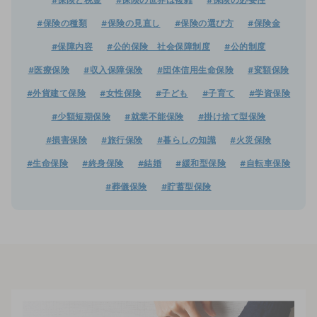
#保険と税金
#保険の世界は複雑
#保険の必要性
#保険の種類
#保険の見直し
#保険の選び方
#保険金
#保障内容
#公的保険 社会保障制度
#公的制度
#医療保険
#収入保障保険
#団体信用生命保険
#変額保険
#外貨建て保険
#女性保険
#子ども
#子育て
#学資保険
#少額短期保険
#就業不能保険
#掛け捨て型保険
#損害保険
#旅行保険
#暮らしの知識
#火災保険
#生命保険
#終身保険
#結婚
#緩和型保険
#自転車保険
#葬儀保険
#貯蓄型保険