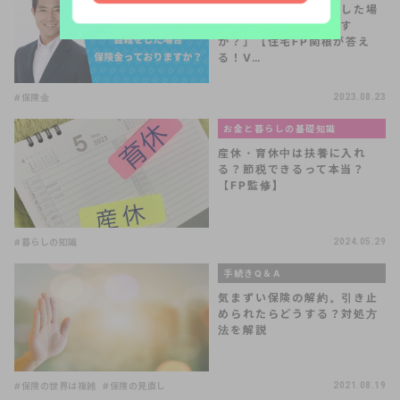
よくある質問「自殺をした場
合、保険金っております
か？」【住宅FP関根が答え
る！V…
#保険金
2023.08.23
お金と暮らしの基礎知識
産休・育休中は扶養に入れ
る？節税できるって本当？
【FP監修】
#暮らしの知識
2024.05.29
手続きQ＆A
気まずい保険の解約。引き止
められたらどうする？対処方
法を解説
#保険の世界は複雑
#保険の見直し
2021.08.19