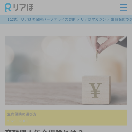
【公式】リアほの保険パーソナライズ診断
>
リアほマガジン
>
生命保険の
生命保険の選び方
2021.09.08