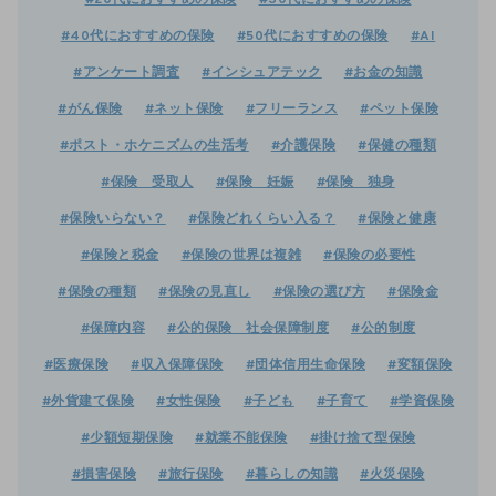
#20代におすすめの保険
#30代におすすめの保険
#40代におすすめの保険
#50代におすすめの保険
#AI
#アンケート調査
#インシュアテック
#お金の知識
#がん保険
#ネット保険
#フリーランス
#ペット保険
#ポスト・ホケニズムの生活考
#介護保険
#保健の種類
#保険 受取人
#保険 妊娠
#保険 独身
#保険いらない？
#保険どれくらい入る？
#保険と健康
#保険と税金
#保険の世界は複雑
#保険の必要性
#保険の種類
#保険の見直し
#保険の選び方
#保険金
#保障内容
#公的保険 社会保障制度
#公的制度
#医療保険
#収入保障保険
#団体信用生命保険
#変額保険
#外貨建て保険
#女性保険
#子ども
#子育て
#学資保険
#少額短期保険
#就業不能保険
#掛け捨て型保険
#損害保険
#旅行保険
#暮らしの知識
#火災保険