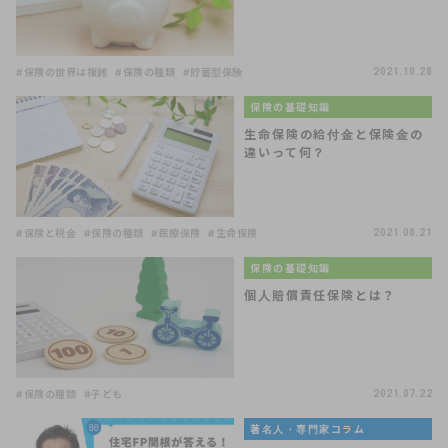
#保険の世界は複雑
#保険の種類
#貯蓄型保険
2021.10.28
保険の基礎知識
生命保険の給付金と保険金の
違いって何？
#保険と税金
#保険の種類
#医療保険
#生命保険
2021.08.21
保険の基礎知識
個人賠償責任保険とは？
#保険の種類
#子ども
2021.07.22
著名人・専門家コラム