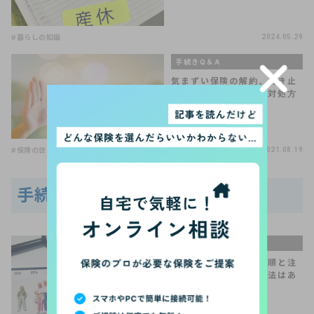
#暮らしの知識
2024.05.29
手続きQ＆A
気まずい保険の解約。引き止
められたらどうする？対処方
法を解説
#保険の世界は複雑
#保険の見直し
2021.08.19
手続きQ＆Aの関連記事
手続きQ＆A
生命保険の見直しの手順と注
意点とは？損しない方法はあ
る？【FP監修】