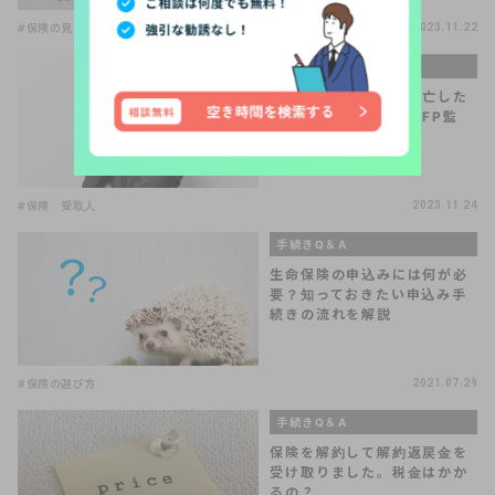
#保険の見直し
#医療保険
#生命保険
2023.11.22
手続きQ＆A
保険金受取人が先に死亡した
場合、どうなるの？【FP監
修】
#保険 受取人
2023.11.24
手続きQ＆A
生命保険の申込みには何が必
要？知っておきたい申込み手
続きの流れを解説
#保険の選び方
2021.07.29
手続きQ＆A
保険を解約して解約返戻金を
受け取りました。税金はかか
るの？