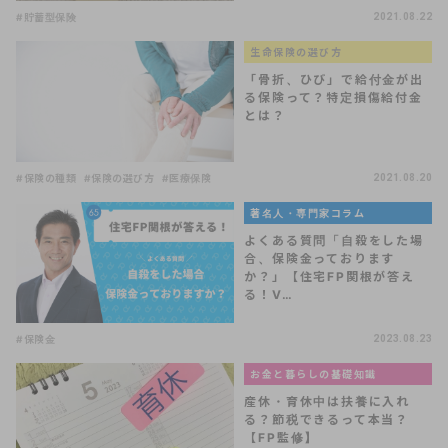
#貯蓄型保険
2021.08.22
生命保険の選び方
「骨折、ひび」で給付金が出
る保険って？特定損傷給付金
とは？
#保険の種類
#保険の選び方
#医療保険
2021.08.20
著名人・専門家コラム
よくある質問「自殺をした場
合、保険金っております
か？」【住宅FP関根が答え
る！V…
#保険金
2023.08.23
お金と暮らしの基礎知識
産休・育休中は扶養に入れ
る？節税できるって本当？
【FP監修】