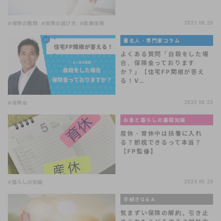
#保険の種類
#保険の選び方
#医療保険
2021.08.20
著名人・専門家コラム
よくある質問「自殺をした場
合、保険金っております
か？」【住宅FP関根が答え
る！V…
#保険金
2023.08.23
お金と暮らしの基礎知識
産休・育休中は扶養に入れ
る？節税できるって本当？
【FP監修】
#暮らしの知識
2024.05.29
手続きQ＆A
気まずい保険の解約。引き止