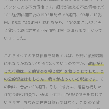
バンクによる不良債権です。銀行が抱える不良債権はバ
ブル経済崩壊直後の1992年時点で8兆円、93年に13兆
円、95年に40兆円と膨れあがり、2002年には52兆円
と貸出金額に対する不良債権比率は8.6％まで上がって
いきました。
これらすべての不良債権を処理すれば、銀行が債務超過
にもなりかねない状況になっていくのですが、
政府がと
った行動は、公的資金を投じ銀行を救うことでした。こ
の公的資金はもちろん、我々が払っている税金です
。そ
の額は、合計で38兆円。そして最後は、経営破綻した
住宅金融専門会社、通称「住専」に6850億円を投じて
いきます。ちなみに住専は銀行ではなく、ただの金貸