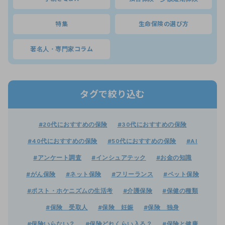
特集
生命保険の選び方
著名人・専門家コラム
タグで絞り込む
#20代におすすめの保険
#30代におすすめの保険
#40代におすすめの保険
#50代におすすめの保険
#AI
#アンケート調査
#インシュアテック
#お金の知識
#がん保険
#ネット保険
#フリーランス
#ペット保険
#ポスト・ホケニズムの生活考
#介護保険
#保健の種類
#保険 受取人
#保険 妊娠
#保険 独身
#保険いらない？
#保険どれくらい入る？
#保険と健康