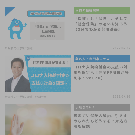
保険の基礎知識
「保健」と「保険」、そして
「社会保険」の違いを知ろう
【3分でわかる保険基礎】
#保険の世界は複雑
2022.06.27
著名人・専門家コラム
コロナ入院給付金の支払い対
象を限定へ【住宅FP関根が答
える！Vol.26】
#保険の世界は複雑
#保険金
2022.09.26
手続きQ＆A
気まずい保険の解約。引き止
められたらどうする？対処方
法を解説