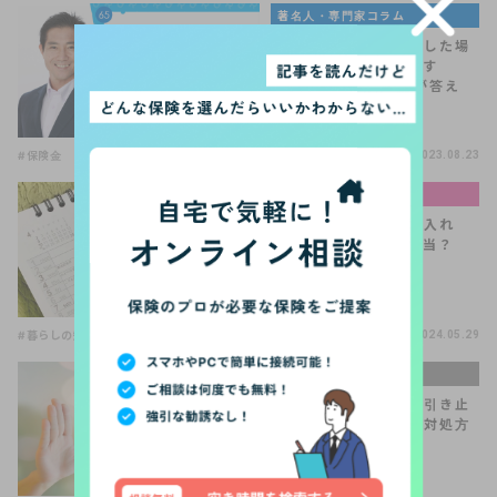
著名人・専門家コラム
よくある質問「自殺をした場
合、保険金っております
か？」【住宅FP関根が答え
る！V…
#保険金
2023.08.23
お金と暮らしの基礎知識
産休・育休中は扶養に入れ
る？節税できるって本当？
【FP監修】
#暮らしの知識
2024.05.29
手続きQ＆A
気まずい保険の解約。引き止
められたらどうする？対処方
法を解説