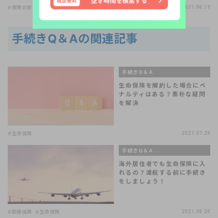
#保険の世界は複雑
#保険の見直し
2021.08.19
手続きQ＆Aの関連記事
手続きQ＆A
生命保険を解約した場合にペ
ナルティはある？素朴な疑問
を解決
#生命保険
2021.07.29
手続きQ＆A
海外居住者でも生命保険に入
れるの？渡航する前に手続き
をしましょう！
#医療保険
#生命保険
2021.08.20