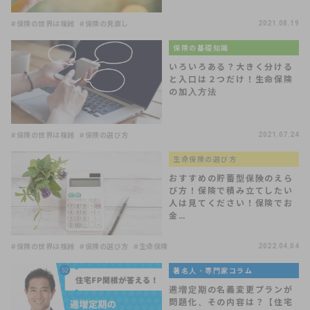
#保険の世界は複雑
#保険の見直し
2021.08.19
保険の基礎知識
いろいろある？大きく分ける
と入口は２つだけ！生命保険
の加入方法
#保険の世界は複雑
#保険の選び方
2021.07.24
生命保険の選び方
おすすめの貯蓄型保険のえら
び方！保険で積み立てしたい
人は見てください！保険でお
金…
#保険の世界は複雑
#保険の選び方
#生命保険
2022.04.04
著名人・専門家コラム
逓増定期の名義変更プランが
問題化、その内容は？【住宅