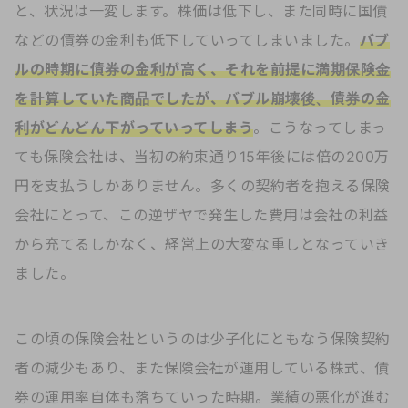
と、状況は一変します。株価は低下し、また同時に国債
などの債券の金利も低下していってしまいました。
バブ
ルの時期に債券の金利が高く、それを前提に満期保険金
を計算していた商品でしたが、バブル崩壊後、債券の金
利がどんどん下がっていってしまう
。こうなってしまっ
ても保険会社は、当初の約束通り15年後には倍の200万
円を支払うしかありません。多くの契約者を抱える保険
会社にとって、この逆ザヤで発生した費用は会社の利益
から充てるしかなく、経営上の大変な重しとなっていき
ました。
この頃の保険会社というのは少子化にともなう保険契約
者の減少もあり、また保険会社が運用している株式、債
券の運用率自体も落ちていった時期。業績の悪化が進む