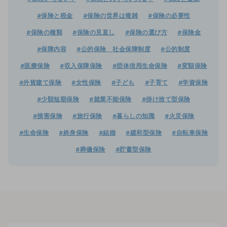
#保険と税金
#保険の世界は複雑
#保険の必要性
#保険の種類
#保険の見直し
#保険の選び方
#保険金
#保障内容
#公的保険 社会保障制度
#公的制度
#医療保険
#収入保障保険
#団体信用生命保険
#変額保険
#外貨建て保険
#女性保険
#子ども
#子育て
#学資保険
#少額短期保険
#就業不能保険
#掛け捨て型保険
#損害保険
#旅行保険
#暮らしの知識
#火災保険
#生命保険
#終身保険
#結婚
#緩和型保険
#自転車保険
#葬儀保険
#貯蓄型保険