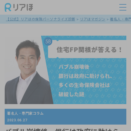
【公式】リアほの保険パーソナライズ診断
>
リアほマガジン
>
著名人・専
著名人・専門家コラム
2023.06.27