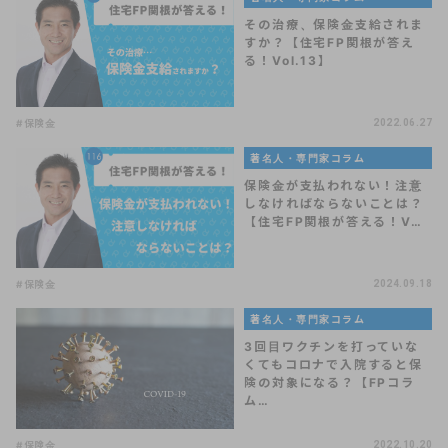
その治療、保険金支給されま
すか？【住宅FP関根が答え
る！Vol.13】
#保険金
2022.06.27
著名人・専門家コラム
保険金が支払われない！注意
しなければならないことは？
【住宅FP関根が答える！V…
#保険金
2024.09.18
著名人・専門家コラム
3回目ワクチンを打っていな
くてもコロナで入院すると保
険の対象になる？【FPコラ
ム…
#保険金
2022.10.20