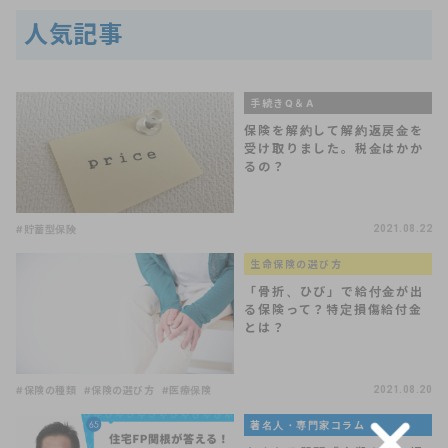
人気記事
手続きQ＆A
保険を解約して解約返戻金を
受け取りました。税金はかか
るの？
#貯蓄型保険
2021.08.22
生命保険の選び方
「骨折、ひび」で給付金が出
る保険って？特定損傷給付金
とは？
#保険の種類
#保険の選び方
#医療保険
2021.08.20
著名人・専門家コラム