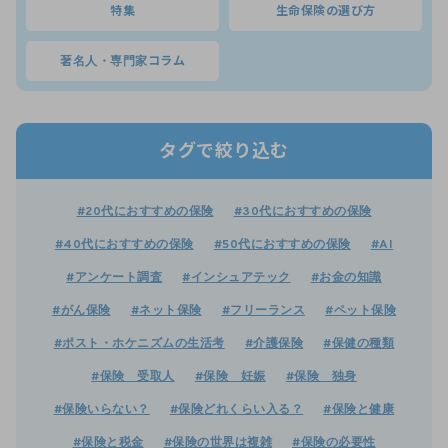
特集
生命保険の選び方
著名人・専門家コラム
タグで絞り込む
#20代におすすめの保険
#30代におすすめの保険
#40代におすすめの保険
#50代におすすめの保険
#AI
#アンケート調査
#インシュアテック
#お金の知識
#がん保険
#ネット保険
#フリーランス
#ペット保険
#ポスト・ホケニズムの生活考
#介護保険
#保健の種類
#保険 受取人
#保険 妊娠
#保険 独身
#保険いらない？
#保険どれくらい入る？
#保険と健康
#保険と税金
#保険の世界は複雑
#保険の必要性