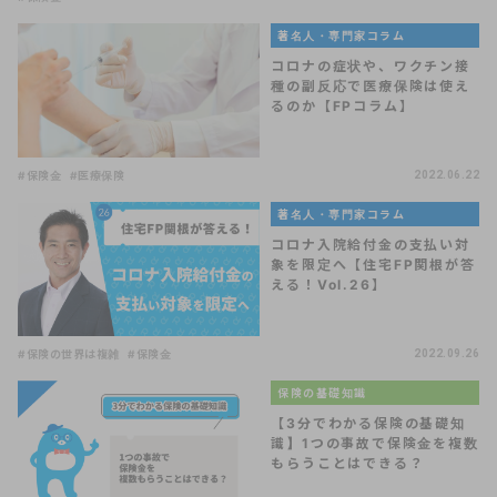
著名人・専門家コラム
コロナの症状や、ワクチン接
種の副反応で医療保険は使え
るのか【FPコラム】
#保険金
#医療保険
2022.06.22
著名人・専門家コラム
コロナ入院給付金の支払い対
象を限定へ【住宅FP関根が答
える！Vol.26】
#保険の世界は複雑
#保険金
2022.09.26
保険の基礎知識
【3分でわかる保険の基礎知
識】1つの事故で保険金を複数
もらうことはできる？