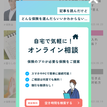
よくある質問「自殺をした場
合、保険金っております
か？」【住宅FP関根が答え
る！V…
#保険金
2023.08.23
お金と暮らしの基礎知識
産休・育休中は扶養に入れ
る？節税できるって本当？
【FP監修】
#暮らしの知識
2024.05.29
手続きQ＆A
気まずい保険の解約。引き止
められたらどうする？対処方
法を解説
#保険の世界は複雑
#保険の見直し
2021.08.19