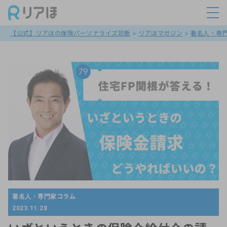
【公式】リアほの保険パーソナライズ診断
>
リアほマガジン
>
著名人・専
著名人・専門家コラム
2023.11.28