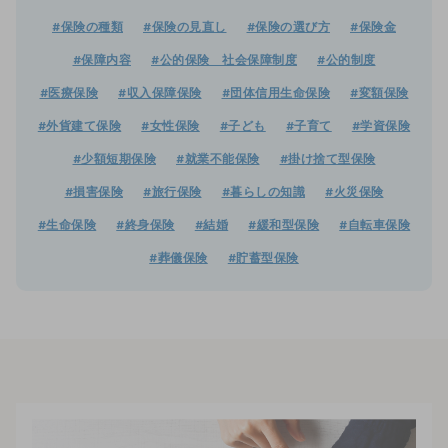
#保険の種類
#保険の見直し
#保険の選び方
#保険金
#保障内容
#公的保険 社会保障制度
#公的制度
#医療保険
#収入保障保険
#団体信用生命保険
#変額保険
#外貨建て保険
#女性保険
#子ども
#子育て
#学資保険
#少額短期保険
#就業不能保険
#掛け捨て型保険
#損害保険
#旅行保険
#暮らしの知識
#火災保険
#生命保険
#終身保険
#結婚
#緩和型保険
#自転車保険
#葬儀保険
#貯蓄型保険